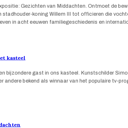
xpositie: Gezichten van Middachten. Ontmoet de bewo
tadhouder-koning Willem III tot officieren die vochte
 geven in acht eeuwen familiegeschiedenis en internat
et kasteel
een bijzondere gast in ons kasteel. Kunstschilder Si
der andere bekend als winnaar van het populaire tv-p
ddachten