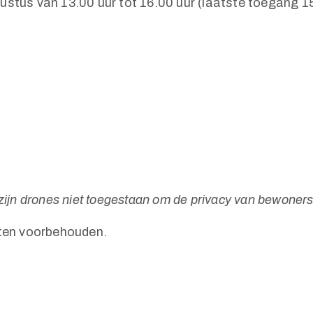
ustus van 13.00 uur tot 16.00 uur (laatste toegang 15
jn drones niet toegestaan om de privacy van bewoner
ten voorbehouden.