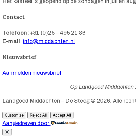
Het kasteel is geopend op de zondagen in juli en aug
Contact
Telefoon
: +31 (0)26 – 495 21 86
E-mail
:
info@middachten.nl
Nieuwsbrief
Aanmelden nieuwsbrief
Op Landgoed Middachten zi
Landgoed Middachten – De Steeg © 2026. Alle rech
Customize
Reject All
Accept All
Aangedreven door