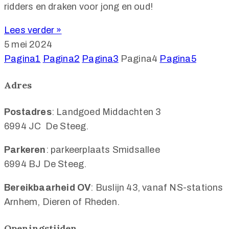
ridders en draken voor jong en oud!
Lees verder »
5 mei 2024
Pagina
1
Pagina
2
Pagina
3
Pagina
4
Pagina
5
Adres
Postadres
: Landgoed Middachten 3
6994 JC De Steeg.
Parkeren
: parkeerplaats Smidsallee
6994 BJ De Steeg.
Bereikbaarheid OV
: Buslijn 43, vanaf NS-stations
Arnhem, Dieren of Rheden.
Openingstijden